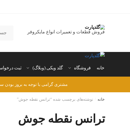
رش
رش
ه
ه
حتوا
اوبری
جستجو
فروش قطعات و تعمیرات انواع مایکروفر
برای:
خانه
فروشگاه
گلد ویکی (وبلاگ)
ثبت درخواس
مشتری گرامی با توجه به بروز بودن س
خانه
/
نوشته‌های برچسب شده “ترانس نقطه جوش”
ترانس نقطه جوش