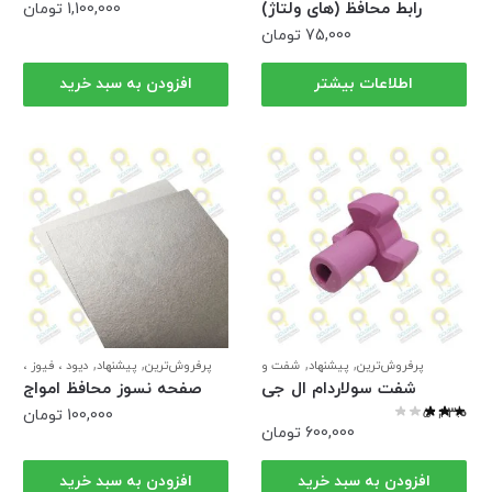
های ولتاژ
سولاردام ال جی
رابط محافظ (های ولتاژ)
1,100,000
تومان
ماکروفر
75,000
تومان
اطلاعات بیشتر
افزودن به سبد خرید
,
,
,
,
پرفروش‌ترین
پیشنهاد
شفت و
پرفروش‌ترین
پیشنهاد
دیود ، فیوز ،
,
,
,
,
کوپلینگ
شگفت انگیز
قطعات
رابط
قطعات سولاردام
های ولتاژ
شفت سولاردام ال جی
صفحه نسوز محافظ امواج
,
سولاردام
قطعات ماکروفر ال جی
ماکروفر (صفحه میکا)
ره
3.00
از 5
100,000
تومان
600,000
تومان
افزودن به سبد خرید
افزودن به سبد خرید