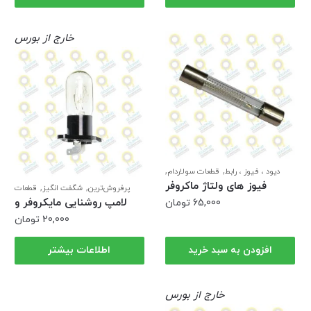
خارج از بورس
,
,
دیود ، فیوز ، رابط
قطعات سولاردام
های ولتاژ
فیوز های ولتاژ ماکروفر
,
,
پرفروش‌ترین
شگفت انگیز
قطعات
,
,
سولاردام
قطعات ماکروفر ال جی
لامپ
لامپ روشنایی مایکروفر و
65,000
تومان
روشنایی
سولاردام ال جی
20,000
تومان
افزودن به سبد خرید
اطلاعات بیشتر
خارج از بورس