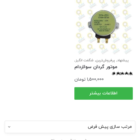
,
,
,
پیشنهاد
پرفروش‌ترین
شگفت انگیز
,
قطعات سولاردام
قطعات ماکروفر ال
موتور گردان سولاردام
,
جی
موتورها
نمره
5.00
از 5
1,500,000
تومان
اطلاعات بیشتر