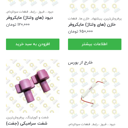
,
,
دیود ، فیوز ، رابط
قطعات سولاردام
,
های ولتاژ
ویژه
دیود (های ولتاژ) مایکروفر
,
,
,
پرفروش‌ترین
پیشنهاد
خازن ها
قطعات
,
سولاردام
های ولتاژ
خازن (های ولتاژ) مایکروفر
120,000
تومان
650,000
تومان
اطلاعات بیشتر
افزودن به سبد خرید
خارج از بورس
,
,
شفت و کوپلینگ
پرفروش‌ترین
,
,
پیشنهاد
شگفت انگیز
قطعات
شفت سرامیکی (جفت)
,
,
دیود ، فیوز ، رابط
قطعات سولاردام
,
سولاردام
قطعات ماکروفر ال جی