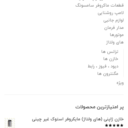
قطعات ماکروفر سامسونگ
لامپ روشنایی
لوازم جانبی
مدار فرمان
موتورها
های ولتاژ
ترانس ها
خازن ها
دیود ، فیوز ، رابط
مگنترون ها
ویژه
پر امتیازترین محصولات
خازن ژاپنی (های ولتاژ) مایکروفر استوک غیر چینی