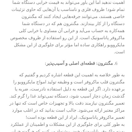
اهمیت ندهید اما این باور می‌تواند به قیمت خرابی دستگاه شما
تمام شود! ظروف فلزی و نامناسب یا آن‌هایی که حاوی تزئینات
خاصی هستند، می‌توانند جرقه‌هایی ایجاد کنند که مگنترون
دستگاه را از کار بیندازند. مگنترون هم که در دستگاه شما
همه‌کاره به حساب می‌آید و خرابی آن مساوی با خرابی کلی
ماکروفر پاناسونیک است. از این رو استفاده از ظروف مخصوص
مایکروویو راهکاری ساده اما مؤثر برای جلوگیری از این مشکل
است.
مگنترون: قطعه‌ای اصلی و آسیب‌پذیر:
به طور خلاصه به اهمیت این قطعه اشاره کردیم و گفتیم که
مگنترون قلب ماکروفر است و وظیفه تولید امواج مایکروویو را
برعهده دارد. اگر این قطعه به دلیل استفاده نادرست، ضربه یا
گذشت زمان دچار آسیب شود، دستگاه نمی‌تواند غذا را گرم کند.
تعمیر مگنترون نیازمند دقت بالا و تجهیزات خاص است که تنها در
مراکز معتبر ارائه می‌شود. جالب است بدانید که در اغلب موارد
تعمیر ماکروفر پاناسونیک، ایراد از این قطعه بوده است!
به طور کلی برای جلوگیری از این مشکلات و اطمینان از عملکرد
بهینه ماکروفر پاناسونیک خود، پیشنهاد می‌کنیم که هرگونه خرابی