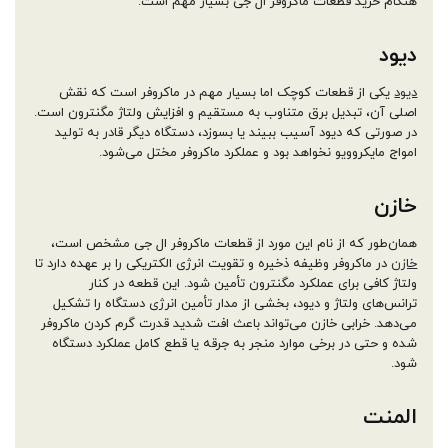
هنگام خرید قطعات ماکروفر ال جی بسیار مهم است.
دیود
دیود
یکی از قطعات کوچک اما بسیار مهم در ماکروفر است که نقش
اصلی آن، تبدیل برق متناوب به مستقیم و افزایش ولتاژ مگنترون است.
در صورتی که دیود آسیب ببیند یا بسوزد، دستگاه دیگر قادر به تولید
امواج مایکروویو نخواهد بود و عملکرد ماکروفر مختل می‌شود.
خازن
همان‌طور که از نام این مورد از قطعات ماکروفر ال جی مشخص است،
خازن
در ماکروفر وظیفه ذخیره و تقویت انرژی الکتریکی را بر عهده دارد تا
ولتاژ کافی برای عملکرد مگنترون تأمین شود. این قطعه در کنار
ترانس‌های ولتاژ و دیود، بخشی از مدار تأمین انرژی دستگاه را تشکیل
می‌دهد. خرابی خازن می‌تواند باعث افت شدید قدرت گرم کردن ماکروفر
شده و حتی در برخی موارد منجر به جرقه یا قطع کامل عملکرد دستگاه
شود.
المنت