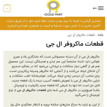
رش
رش
منو
0
توا
وبری
مشتری گرامی با توجه به بروز بودن سایت لطفا خرید خود را از طریق سایت
تکمیل نمایید و از تماس جهت استعلام قیمت و موجودی خودداری فرمایید.
خانه
/
قطعات ماکروفر ال جی
قطعات ماکروفر ال جی
ماکروفر ال جی از آن دسته محصولاتی است که ماندگاری بالا و عمری
طولانی دارد، البته مشخصاً این عمر ابدی و همیشگی نیست. این محصول
هم هر از گاهی دچار مشکلات و ایراداتی می‌شود که در عملکرد صحیح
آن اختلال ایجاد می‌کنند و از آنجایی که ماکروفر وسیله پرکاربردی است،
برای صاحب آن دردسر زیادی ایجاد می‌کند. خوشبختانه اغلب مشکلات و
خرابی ماکروفر ال جی با تعویض قطعه آسیب دیده با یک قطعه جدید،
قابل حل است اما تنها به شرطی که قطعه جدید باکیفیت و اورجینال
باشد! هیچ‌چیز در ماکروفر ال جی شما جای
قطعات ماکروفر ال جی
از نوع
اورجینال را نمی‌گیرد.
از این رو نباید به سراغ مدل‌های مشابه بروید و انتظار عملکردی مثل روز