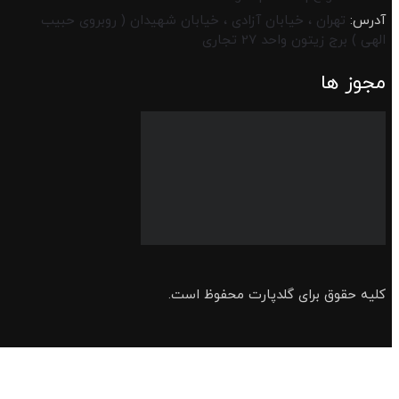
آدرس:
تهران ، خیابان آزادی ، خیابان شهیدان ( روبروی حبیب
الهی ) برج زیتون واحد 27 تجاری
مجوز ها
کلیه حقوق برای گلدپارت محفوظ است.