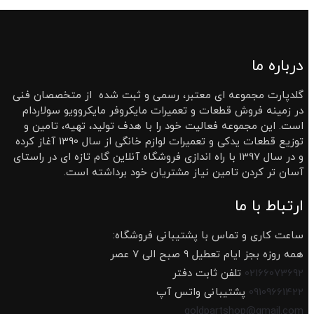
درباره ما
گلدپارت مجموعه ای معتبر، رسمی و ثبت شده از متخصصان فنی
در زمینه فروش قطعات و تعمیرات مایکروفر مایکروویو سولاردام
است. این مجموعه فعالیت خود را با هدف تولید، تهیه، تامین و
توزیع قطعات یدکی و تعمیرات لوازم خانگی از سال 1390 آغاز کرده
و در سال 1397 با راه اندازی فروشگاه آنلاین گام تازه ای در راستای
آسان تر کردن تامین نیاز مشتریان خود برداشته است.
ارتباط با ما
ساعت کاری و تماس با پشتیبانی فروشگاه:
همه روزه بجز ایام تعطیل 9 صبح الی 7 عصر
02166073692
تلفن ثابت دفتر
09109661422
پشتیبانی واتس آپ
goldpartshop@gmail.com