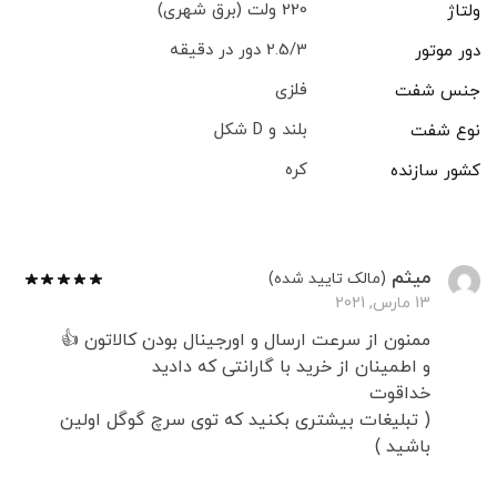
220 ولت (برق شهری)
ولتاژ
2.5/3 دور در دقیقه
دور موتور
فلزی
جنس شفت
بلند و D شکل
نوع شفت
کره
کشور سازنده
میثم
(مالک تایید شده)
13 مارس, 2021
ممنون از سرعت ارسال و اورجینال بودن کالاتون 👍
و اطمینان از خرید با گارانتی که دادید
خداقوت
( تبلیغات بیشتری بکنید که توی سرچ گوگل اولین
باشید )