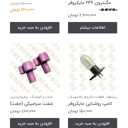
,
مگنترون ها
های ولتاژ
مگنترون 246 مایکروفر
سامسونگ
(جفت) ال جی و
250,000
تومان
الجی 246
قیمت
قیمت
220,000
سامسونگ
تومان
نمره
4.33
از 5
2,700,000
تومان
اصلی:
فعلی:
250,000 تومان
220,000 توم
اطلاعات بیشتر
افزودن به سبد خرید
بود.
,
,
,
,
پیشنهاد
قطعات ماکروفر پاناسونیک
شفت و کوپلینگ
پرفروش‌ترین
,
,
,
قطعات ماکروفر سامسونگ
لامپ
پیشنهاد
شگفت انگیز
قطعات
لامپ روشنایی مایکروفر
شفت سرامیکی (جفت)
,
,
روشنایی
ویژه
سولاردام
قطعات ماکروفر ال جی
سولاردام ال جی
150,000
تومان
1,100,000
تومان
افزودن به سبد خرید
افزودن به سبد خرید