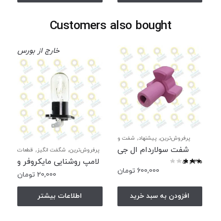
Customers also bought
خارج از بورس
,
,
پرفروش‌ترین
پیشنهاد
شفت و
,
,
کوپلینگ
شگفت انگیز
قطعات
شفت سولاردام ال جی
,
,
پرفروش‌ترین
شگفت انگیز
قطعات
,
سولاردام
قطعات ماکروفر ال جی
,
,
سولاردام
قطعات ماکروفر ال جی
لامپ روشنایی مایکروفر و
نمره
3.00
از 5
لامپ روشنایی
600,000
تومان
سولاردام ال جی
20,000
تومان
افزودن به سبد خرید
اطلاعات بیشتر