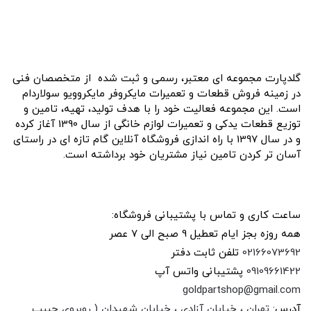
درباره ما
گلدپارت مجموعه ای معتبر، رسمی و ثبت شده از متخصصان فنی
در زمینه فروش قطعات و تعمیرات مایکروفر مایکروویو سولاردام
است. این مجموعه فعالیت خود را با هدف تولید، تهیه، تامین و
توزیع قطعات یدکی و تعمیرات لوازم خانگی از سال 1390 آغاز کرده
و در سال 1397 با راه اندازی فروشگاه آنلاین گام تازه ای در راستای
آسان تر کردن تامین نیاز مشتریان خود برداشته است.
ارتباط با ما
ساعت کاری و تماس با پشتیبانی فروشگاه:
همه روزه بجز ایام تعطیل 9 صبح الی 7 عصر
02166073692
تلفن ثابت دفتر
09109661422
پشتیبانی واتس آپ
goldpartshop@gmail.com
آدرس:
تهران ، خیابان آزادی ، خیابان شهیدان ( روبروی حبیب