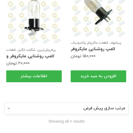
,
,
پیشنهاد
قطعات ماکروفر پاناسونیک
,
قطعات ماکروفر سامسونگ
لامپ
لامپ روشنایی مایکروفر
,
,
پرفروش‌ترین
شگفت انگیز
قطعات
,
روشنایی
ویژه
,
,
سولاردام
قطعات ماکروفر ال جی
لامپ
لامپ روشنایی مایکروفر و
150,000
تومان
روشنایی
سولاردام ال جی
20,000
تومان
افزودن به سبد خرید
اطلاعات بیشتر
Showing all 2 results